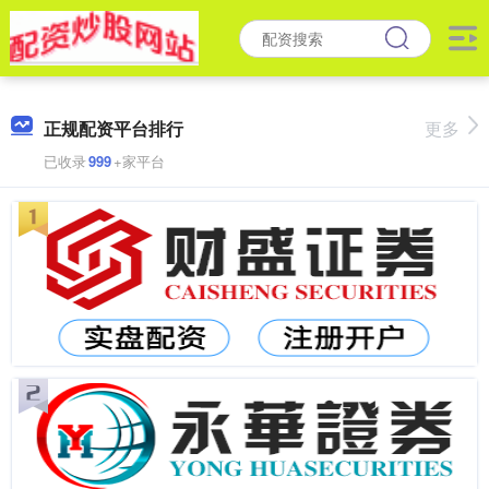
正规配资平台排行
更多
已收录
999
+家平台