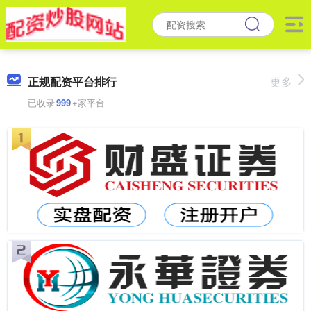
正规配资平台排行
更多
已收录
999
+家平台