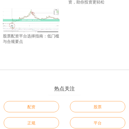
资，助你投资更轻松
股票配资平台选择指南：低门槛
与合规要点
热点关注
配资
股票
正规
平台