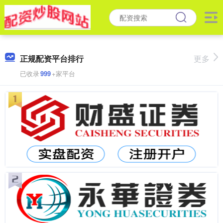
正规配资平台排行
更多
已收录
999
+家平台