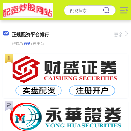
正规配资平台排行
更多
已收录
999
+家平台