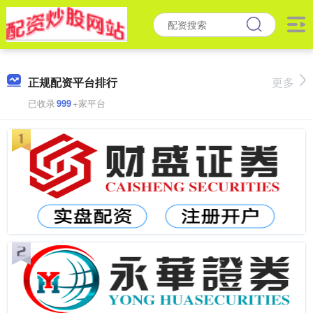
正规配资平台排行
更多
已收录
999
+家平台