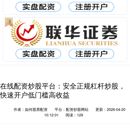
在线配资炒股平台：安全正规杠杆炒股，
快速开户低门槛高收益
作者：如何股票配资
平台：配资炒股网站
更新：2026-04-20
10:12:01
阅读：129