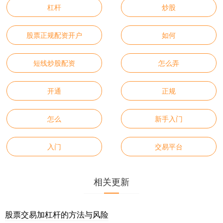
杠杆
炒股
股票正规配资开户
如何
短线炒股配资
怎么弄
开通
正规
怎么
新手入门
入门
交易平台
相关更新
股票交易加杠杆的方法与风险