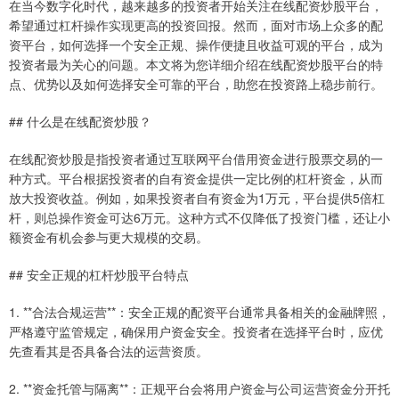
在当今数字化时代，越来越多的投资者开始关注在线配资炒股平台，
希望通过杠杆操作实现更高的投资回报。然而，面对市场上众多的配
资平台，如何选择一个安全正规、操作便捷且收益可观的平台，成为
投资者最为关心的问题。本文将为您详细介绍在线配资炒股平台的特
点、优势以及如何选择安全可靠的平台，助您在投资路上稳步前行。
## 什么是在线配资炒股？
在线配资炒股是指投资者通过互联网平台借用资金进行股票交易的一
种方式。平台根据投资者的自有资金提供一定比例的杠杆资金，从而
放大投资收益。例如，如果投资者自有资金为1万元，平台提供5倍杠
杆，则总操作资金可达6万元。这种方式不仅降低了投资门槛，还让小
额资金有机会参与更大规模的交易。
## 安全正规的杠杆炒股平台特点
1. **合法合规运营**：安全正规的配资平台通常具备相关的金融牌照，
严格遵守监管规定，确保用户资金安全。投资者在选择平台时，应优
先查看其是否具备合法的运营资质。
2. **资金托管与隔离**：正规平台会将用户资金与公司运营资金分开托