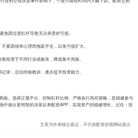
调整、行业利空或突发事件影响下，个股可能短时间内大幅下跌。配资交易
杠杆，避免因过度杠杆导致无法承受的亏损。
执行。不要因侥幸心理而拖延平仓，以免亏损扩大。
适当分散投资于不同行业或板块，降低集中风险。
的交易记录，总结经验教训，逐步提升投资能力。
风险。选择正规平台、控制杠杆比例、严格执行风控策略，是稳健参与
场中做出更明智的决策证券配资APP，实现资产的稳健增长。记住：投
文章为作者独立观点，不代表配资炒股网站观点