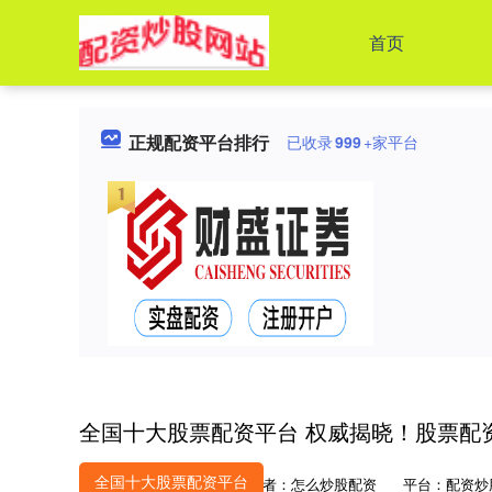
首页
正规配资平台排行
已收录
999
+家平台
全国十大股票配资平台 权威揭晓！股票配
全国十大股票配资平台
作者：怎么炒股配资
平台：配资炒