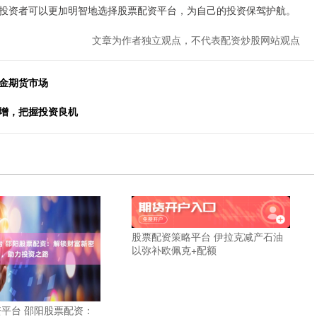
投资者可以更加明智地选择股票配资平台，为自己的投资保驾护航。
文章为作者独立观点，不代表配资炒股网站观点
金期货市场
倍增，把握投资良机
股票配资策略平台 伊拉克减产石油
以弥补欧佩克+配额
平台 邵阳股票配资：