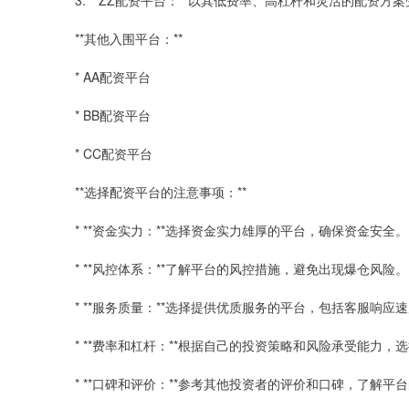
3. **ZZ配资平台：**以其低费率、高杠杆和灵活的配资方
**其他入围平台：**
* AA配资平台
* BB配资平台
* CC配资平台
**选择配资平台的注意事项：**
* **资金实力：**选择资金实力雄厚的平台，确保资金安全。
* **风控体系：**了解平台的风控措施，避免出现爆仓风险。
* **服务质量：**选择提供优质服务的平台，包括客服响应
* **费率和杠杆：**根据自己的投资策略和风险承受能力
* **口碑和评价：**参考其他投资者的评价和口碑，了解平