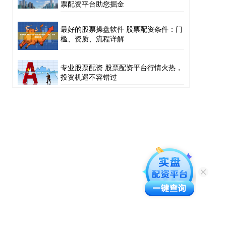
票配资平台助您掘金
最好的股票操盘软件 股票配资条件：门
槛、资质、流程详解
专业股票配资 股票配资平台行情火热，
投资机遇不容错过