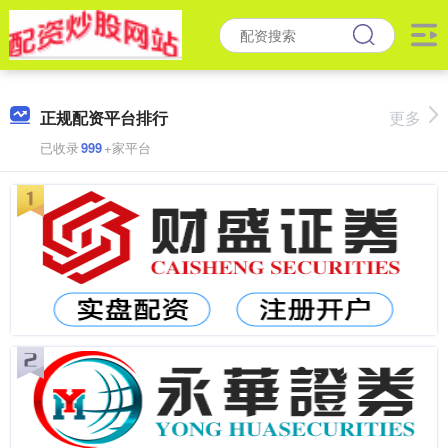
正规配资平台排行
更多
已收录
999
+家平台