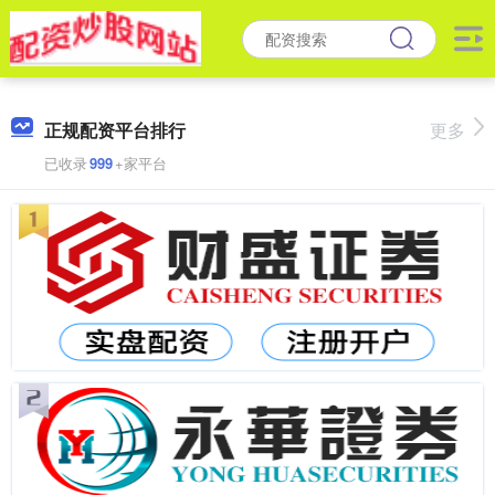
正规配资平台排行
更多
已收录
999
+家平台