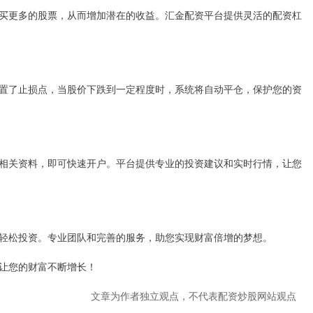
买更多的股票，从而增加潜在的收益。汇金配资平台提供灵活的配资杠
置了止损点，当股价下跌到一定程度时，系统将自动平仓，保护您的资
相关资料，即可快速开户。平台提供专业的投资建议和实时行情，让您
轻松投资。专业团队和完善的服务，助您实现财富倍增的梦想。
让您的财富不断增长！
文章为作者独立观点，不代表配资炒股网站观点