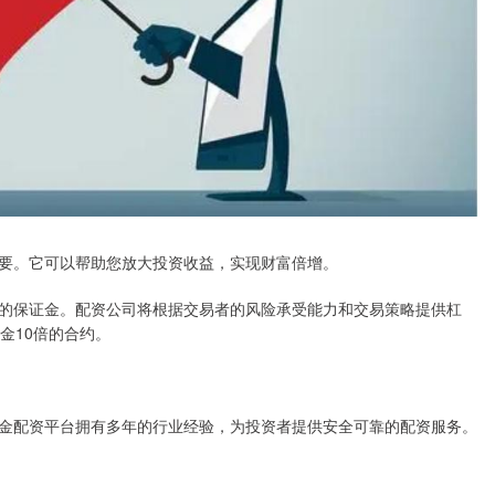
要。它可以帮助您放大投资收益，实现财富倍增。
的保证金。配资公司将根据交易者的风险承受能力和交易策略提供杠
金10倍的合约。
金配资平台拥有多年的行业经验，为投资者提供安全可靠的配资服务。