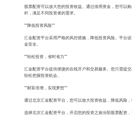
股票配资可以放大您的投资收益。通过借用资金，您可以购
杆，满足不同投资者的需求。
**降低投资风险**
汇金配资平台采用严格的风控措施，降低投资风险。平台设
金安全。
**轻松投资，省时省力**
汇金配资平台提供便捷的在线开户和交易服务。您只需提交
轻松把握投资机会。
**财富倍增，实现梦想**
通过北京汇金配资平台，您可以放大投资收益，降低风险，
选择北京汇金配资平台，开启您的投资之旅汾阳股票配资，