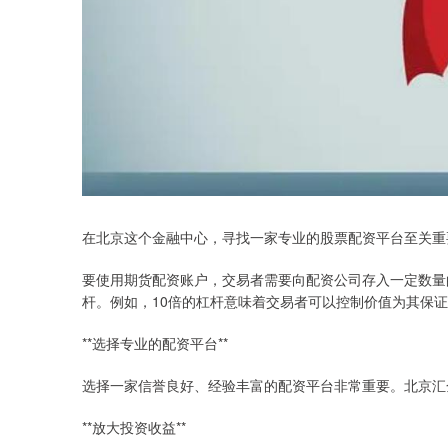
在北京这个金融中心，寻找一家专业的股票配资平台至关重
要使用期货配资账户，交易者需要向配资公司存入一定数量
杆。例如，10倍的杠杆意味着交易者可以控制价值为其保证
**选择专业的配资平台**
选择一家信誉良好、经验丰富的配资平台非常重要。北京汇
**放大投资收益**