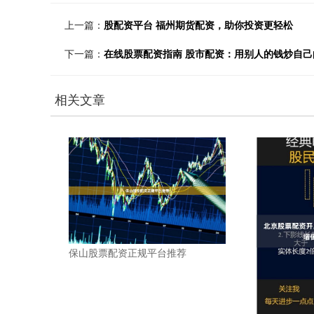
上一篇：
股配资平台 福州期货配资，助你投资更轻松
下一篇：
在线股票配资指南 股市配资：用别人的钱炒自己
相关文章
保山股票配资正规平台推荐