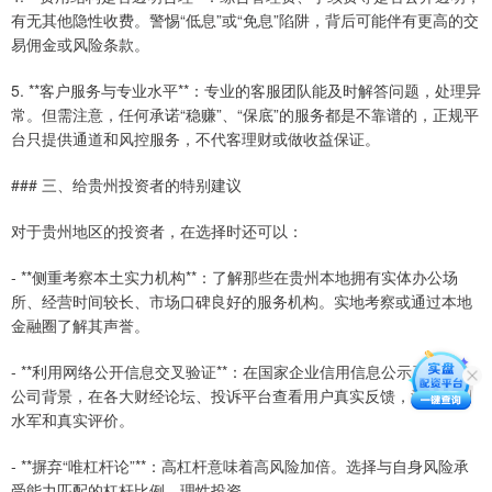
有无其他隐性收费。警惕“低息”或“免息”陷阱，背后可能伴有更高的交
易佣金或风险条款。
5. **客户服务与专业水平**：专业的客服团队能及时解答问题，处理异
常。但需注意，任何承诺“稳赚”、“保底”的服务都是不靠谱的，正规平
台只提供通道和风控服务，不代客理财或做收益保证。
### 三、给贵州投资者的特别建议
对于贵州地区的投资者，在选择时还可以：
- **侧重考察本土实力机构**：了解那些在贵州本地拥有实体办公场
所、经营时间较长、市场口碑良好的服务机构。实地考察或通过本地
金融圈了解其声誉。
- **利用网络公开信息交叉验证**：在国家企业信用信息公示系统查询
公司背景，在各大财经论坛、投诉平台查看用户真实反馈，注意辨别
水军和真实评价。
- **摒弃“唯杠杆论”**：高杠杆意味着高风险加倍。选择与自身风险承
受能力匹配的杠杆比例，理性投资。