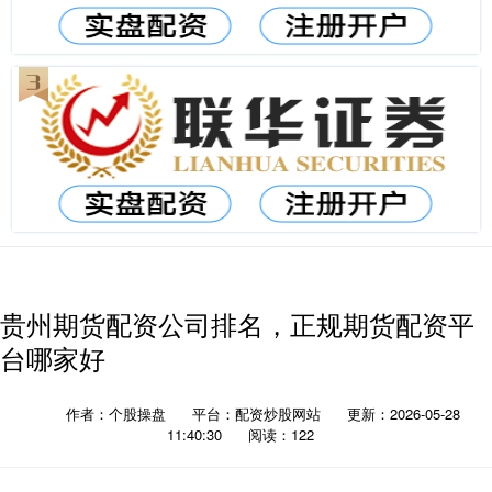
贵州期货配资公司排名，正规期货配资平
台哪家好
作者：个股操盘
平台：配资炒股网站
更新：2026-05-28
11:40:30
阅读：122