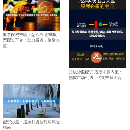
股票配资被骗了怎么办 聊城股
票配资平台：助力投资，倍增收
益
短线炒股配资 股票中原内配：
把握市场机遇，优化投资组合
配资炒股：股票配资技巧与风险
指南