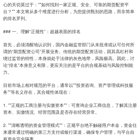
心的关切莫过于：**如何找到一家正规、安全、可靠的期货配资平
台？** 本文将从多个维度进行分析，为您提供甄别的思路，而非简单
的排名罗列。
### 一、理解“正规性”：超越表面的排名
首先，必须清醒地认识到，国内金融监管部门从未批准或认可任何所
谓的“期货配资公司”开展业务。传统的期货配资活动，因其高杠杆和
绕过监管的特性，本身就处于法律的灰色地带，风险极高。因此，讨
论“排名”本身意义有限，更应关注的是平台的合规基础与风险控制能
力。
目前市场上相对规范的平台，通常以**投资咨询、资产管理或科技服
务**等名义存在，其合规性体现在：
1. **正规的工商注册与实缴资本**：可查询企业工商信息，了解其注册
资本、实缴情况、经营范围及是否存在经营异常。
2. **清晰透明的资金管理模式**：正规平台绝不触碰用户本金，资金往
来通常通过明确的第三方支付或银行渠道，确保专户管理，与平台自
有资金完全隔离。