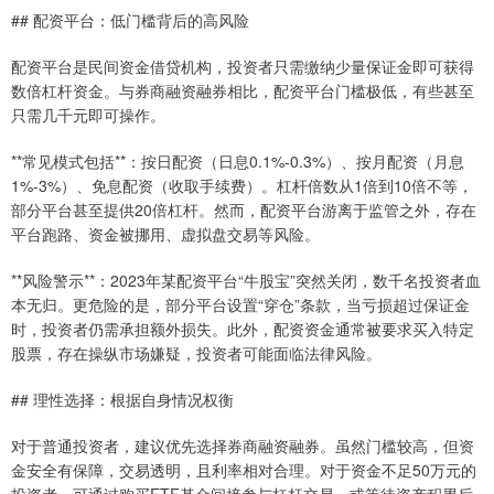
## 配资平台：低门槛背后的高风险
配资平台是民间资金借贷机构，投资者只需缴纳少量保证金即可获得
数倍杠杆资金。与券商融资融券相比，配资平台门槛极低，有些甚至
只需几千元即可操作。
**常见模式包括**：按日配资（日息0.1%-0.3%）、按月配资（月息
1%-3%）、免息配资（收取手续费）。杠杆倍数从1倍到10倍不等，
部分平台甚至提供20倍杠杆。然而，配资平台游离于监管之外，存在
平台跑路、资金被挪用、虚拟盘交易等风险。
**风险警示**：2023年某配资平台“牛股宝”突然关闭，数千名投资者血
本无归。更危险的是，部分平台设置“穿仓”条款，当亏损超过保证金
时，投资者仍需承担额外损失。此外，配资资金通常被要求买入特定
股票，存在操纵市场嫌疑，投资者可能面临法律风险。
## 理性选择：根据自身情况权衡
对于普通投资者，建议优先选择券商融资融券。虽然门槛较高，但资
金安全有保障，交易透明，且利率相对合理。对于资金不足50万元的