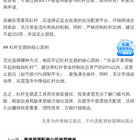
投资者，可通过购买ETF基金间接参与杠杆交易，或等待资产积累后
再申请。
若确实需要高杠杆，应选择证监会批准的合法配资平台，仔细阅读合
同条款，关注资金流向和风控机制。同时，严格控制杠杆比例，建议
不超过2倍，并设定止损线。
## 杠杆交易的核心原则
无论选择哪种方式，都应牢记杠杆交易的核心原则：**永远不要用输
不起的钱加杠杆**。建议将杠杆资金控制在总资产的20%以内，设置
止损点（如亏损10%强制平仓），避免满仓操作。同时，关注市场波
动率，在震荡市中降低杠杆比例。
总之，杠杆交易是工具而非致富捷径。投资者需充分了解门槛与风
险，根据自身风险承受能力做出选择。在股市中股票按天配资，活得
久比赚得快更重要。理性投资，方能行稳致远。
文章为作者独立观点，不代表配资炒股网站观点
上一篇：
香港股票配资公司推荐榜单