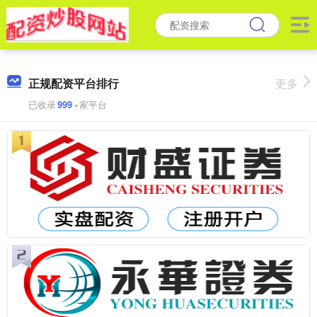
正规配资平台排行
更多
已收录
999
+家平台