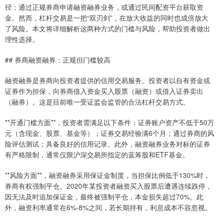
径：通过正规券商申请融资融券业务，或通过民间配资平台获取资
金。然而，杠杆交易是一把“双刃剑”，在放大收益的同时也成倍放大
了风险。本文将详细解析这两种方式的门槛与风险，帮助投资者做出
理性选择。
## 券商融资融券：正规但门槛较高
融资融券是券商向投资者提供的信用交易服务。投资者以自有资金或
证券作为担保，向券商借入资金买入股票（融资）或借入证券卖出
（融券）。这是目前唯一受证监会监管的合法杠杆交易方式。
**开通门槛方面**，投资者需满足以下条件：证券账户资产不低于50万
元（含现金、股票、基金等）；证券交易经验满6个月；通过券商的风
险评估测试；具备良好的信用记录。此外，融资融券业务对标的证券
有严格限制，通常仅限沪深交易所指定的蓝筹股和ETF基金。
**风险方面**，融资融券采用保证金制度，当担保比例低于130%时，
券商有权强制平仓。2020年某投资者融资买入股票后遭遇连续跌停，
因无法及时追加保证金，最终被强制平仓，本金损失超过70%。此
外，融资利率通常在6%-8%之间，若长期持有，利息成本不容忽视。