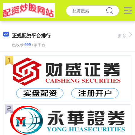
正规配资平台排行
更多
已收录
999
+家平台