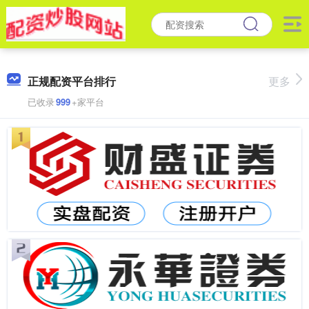
正规配资平台排行
更多
已收录
999
+家平台