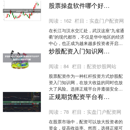
资者来说，了解如何操作以及背后的风
股票操盘软件哪个好 武汉股票开户随机生成含有中立性、权威性、客观性、合规性和信息实用性适合网站发布不超30字的标题
险至关重要。本文将详....
阅读：
162
栏目：
实盘门户配资网
在长江与汉水交汇处，武汉这座“九省通
衢”的现代都市，不仅是华中地区的经济
中心，也正成为越来越多投资者开启财
富之旅的起点。随着中国资本市场的不
炒股配资入门知识网 股票配资平台开户指南与正规流程详解
断发展和居民理财意识....
阅读：
84
栏目：
配资炒股网站
股票配资作为一种杠杆投资方式炒股配
资入门知识网，在放大收益的同时也放
大了风险。选择正规平台并遵循安全流
程开户，是保障资金安全、合规操作的
正规期货配资平台有哪些 正规股票配资开户公司推荐，安全可靠
第一步。本文将详解正规配....
阅读：
78
栏目：
实盘门户配资网
在股票市场中，配资可以放大投资者的
资金，提高收益率。然而，选择正规可