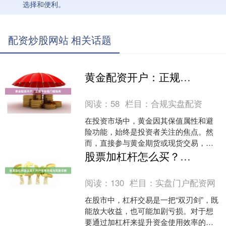
选择和便利。
配资炒股网站 相关话题
黄金配资开户：正规平台低门槛指南
阅读：
58
栏目：
合规实盘配资
在投资市场中，黄金因其保值属性和避
险功能，始终是投资者关注的焦点。然
而，直接参与黄金期货或现货交易，往
往需要较高的资金门槛。黄金配资作为
股票加杠杆怎么买？开户交易流程与风险详解
一种杠杆投资方式，让投资....
阅读：
130
栏目：
实盘门户配资网
在股市中，杠杆交易是一把“双刃剑”，既
能放大收益，也可能加剧亏损。对于想
要通过加杠杆来提升资金使用效率的投