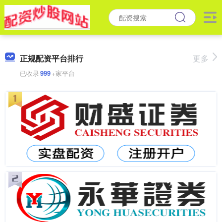
正规配资平台排行
更多
已收录
999
+家平台