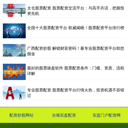
太仓股票配资 股票配资交流平台：与高手共话，把握投
资先机
全国十大股票配资平台 权威揭晓！股票配资平台排行榜
广西配资炒股 解锁财富密码！最专业股票配资平台助您
掘金
最好的股票操盘软件 股票配资条件：门槛、资质、流程
详解
专业股票配资 股票配资平台行情火热，投资机遇不容错
过
配资炒股网站
合规实盘配资
实盘门户配资网