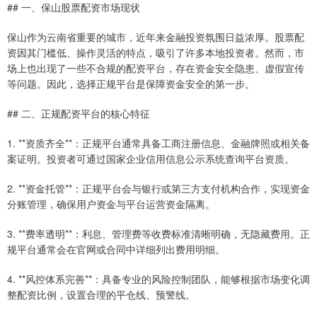
## 一、保山股票配资市场现状
保山作为云南省重要的城市，近年来金融投资氛围日益浓厚。股票配
资因其门槛低、操作灵活的特点，吸引了许多本地投资者。然而，市
场上也出现了一些不合规的配资平台，存在资金安全隐患、虚假宣传
等问题。因此，选择正规平台是保障资金安全的第一步。
## 二、正规配资平台的核心特征
1. **资质齐全**：正规平台通常具备工商注册信息、金融牌照或相关备
案证明。投资者可通过国家企业信用信息公示系统查询平台资质。
2. **资金托管**：正规平台会与银行或第三方支付机构合作，实现资金
分账管理，确保用户资金与平台运营资金隔离。
3. **费率透明**：利息、管理费等收费标准清晰明确，无隐藏费用。正
规平台通常会在官网或合同中详细列出费用明细。
4. **风控体系完善**：具备专业的风险控制团队，能够根据市场变化调
整配资比例，设置合理的平仓线、预警线。