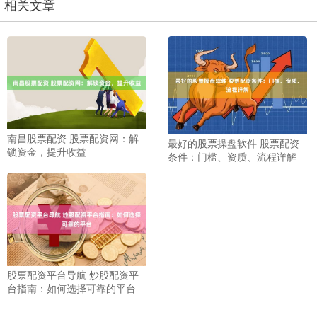
相关文章
南昌股票配资 股票配资网：解
最好的股票操盘软件 股票配资
锁资金，提升收益
条件：门槛、资质、流程详解
股票配资平台导航 炒股配资平
台指南：如何选择可靠的平台