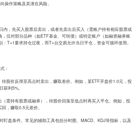
双向操作策略及其潜在风险。
易日内，先买入股票后卖出，或者先卖出后买入（需账户持有相应股票或
场，仅对部分品种（如ETF基金、可转债）或特定账户（如融资融券账
区别：T+1要求持仓过夜，而T+台交易允许当日平仓，资金可循环使用。
模式：
入，待股价反弹至高点时卖出，赚取差价。例如，某ETF开盘价1.0元，投
当日获利5%。
先卖出（需持有股票或融券），待股价回落至低点时再买入平仓。例如，投
回，赚取0.5元差价。
盯盘条件。常见的辅助工具包括分时图、MACD、KDJ等指标，以及