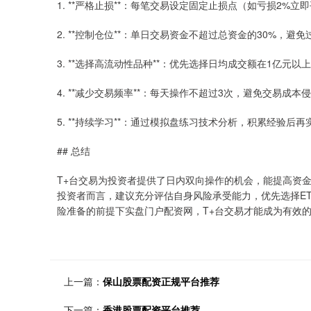
1. **严格止损**：每笔交易设定固定止损点（如亏损2%
2. **控制仓位**：单日交易资金不超过总资金的30%，避
3. **选择高流动性品种**：优先选择日均成交额在1亿元以
4. **减少交易频率**：每天操作不超过3次，避免交易成本
5. **持续学习**：通过模拟盘练习技术分析，积累经验后
## 总结
T+台交易为投资者提供了日内双向操作的机会，能提高资
投资者而言，建议充分评估自身风险承受能力，优先选择E
险准备的前提下实盘门户配资网，T+台交易才能成为有效
上一篇：
保山股票配资正规平台推荐
下一篇：
香港股票配资平台推荐