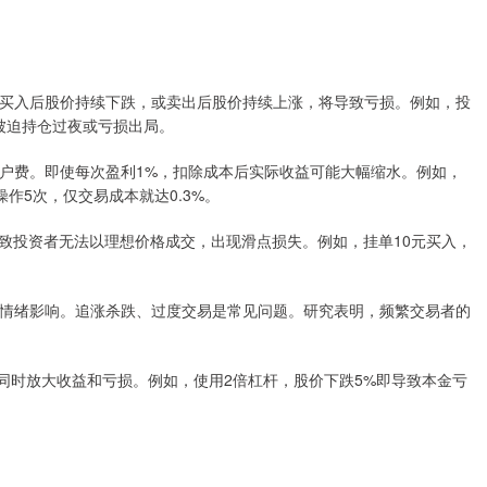
失误，买入后股价持续下跌，或卖出后股价持续上涨，将导致亏损。例如，投
能被迫持仓过夜或亏损出局。
和过户费。即使每次盈利1%，扣除成本后实际收益可能大幅缩水。例如，
操作5次，仅交易成本就达0.3%。
可能导致投资者无法以理想价格成交，出现滑点损失。例如，挂单10元买入，
容易受情绪影响。追涨杀跌、过度交易是常见问题。研究表明，频繁交易者的
杠杆会同时放大收益和亏损。例如，使用2倍杠杆，股价下跌5%即导致本金亏