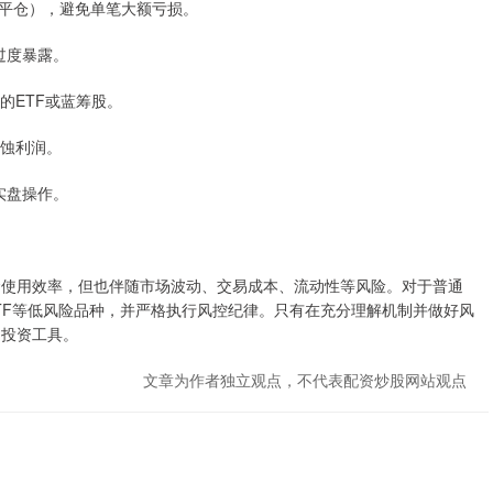
立即平仓），避免单笔大额亏损。
免过度暴露。
上的ETF或蓝筹股。
侵蚀利润。
再实盘操作。
金使用效率，但也伴随市场波动、交易成本、流动性等风险。对于普通
TF等低风险品种，并严格执行风控纪律。只有在充分理解机制并做好风
的投资工具。
文章为作者独立观点，不代表配资炒股网站观点