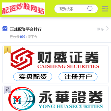
正规配资平台排行
更多
已收录
999
+家平台